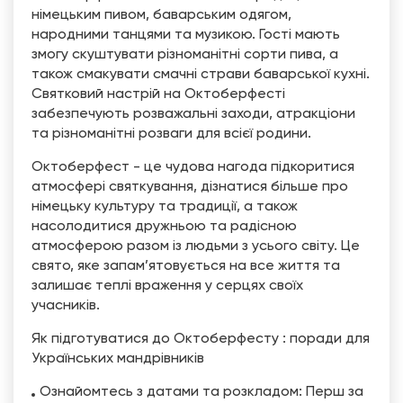
німецьким пивом, баварським одягом,
народними танцями та музикою. Гості мають
змогу скуштувати різноманітні сорти пива, а
також смакувати смачні страви баварської кухні.
Святковий настрій на Октоберфесті
забезпечують розважальні заходи, атракціони
та різноманітні розваги для всієї родини.
Октоберфест - це чудова нагода підкоритися
атмосфері святкування, дізнатися більше про
німецьку культуру та традиції, а також
насолодитися дружньою та радісною
атмосферою разом із людьми з усього світу. Це
свято, яке запам’ятовується на все життя та
залишає теплі враження у серцях своїх
учасників.
Як підготуватися до Октоберфесту : поради для
Українських мандрівників
Ознайомтесь з датами та розкладом: Перш за