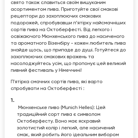
свято також славиться своїм вишуканим
асортиментом пива. Приготуйте свої смакові
рецептори до захоплюючих смакових
подорожей, спробувавши п’ятірку найсмачніших
сортів пива на Октоберфесті. Від легкого і
освіжаючого Мюнхенського пива до насиченого
та ароматного Візенбіру - кожен любитель пива
знайде щось, що припаде до душі. Готуйтеся до
захоплюючих смакових вражень та
насолоджуйтесь усім, що пропонує цей великий
пивний фестиваль у Німеччині!
П'ятірка смачних сортів пива, які варто
спробувати на Октоберфесті :
Мюнхенське пиво (Munich Helles): Цей
традиційний сорт пива є символом
Октоберфесту. Воно має яскравий
золотистий колір і легкий, але насичений
смак, який робить його ідеальним вибором