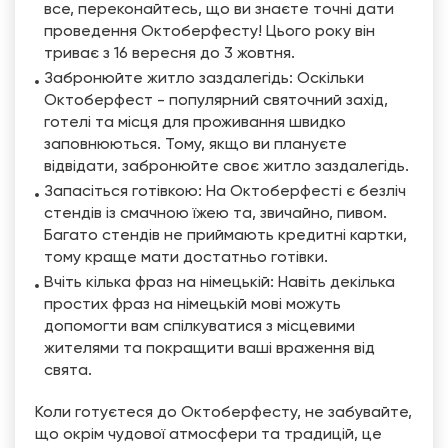
все, переконайтесь, що ви знаєте точні дати
проведення Октоберфесту! Цього року він
триває з 16 вересня до 3 жовтня.
Забронюйте житло заздалегідь: Оскільки
Октоберфест - популярний святочний захід,
готелі та місця для проживання швидко
заповнюються. Тому, якщо ви плануєте
відвідати, забронюйте своє житло заздалегідь.
Запасіться готівкою: На Октоберфесті є безліч
стендів із смачною їжею та, звичайно, пивом.
Багато стендів не приймають кредитні картки,
тому краще мати достатньо готівки.
Вчіть кілька фраз на німецькій: Навіть декілька
простих фраз на німецькій мові можуть
допомогти вам спілкуватися з місцевими
жителями та покращити ваші враження від
свята.
Коли готуєтеся до Октоберфесту, не забувайте,
що окрім чудової атмосфери та традицій, це