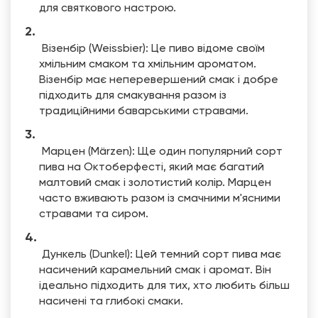
для святкового настрою.
Візенбір (Weissbier): Це пиво відоме своїм
хмільним смаком та хмільним ароматом.
Візенбір має неперевершений смак і добре
підходить для смакування разом із
традиційними баварськими стравами.
Марцен (Märzen): Ще один популярний сорт
пива на Октоберфесті, який має багатий
малтовий смак і золотистий колір. Марцен
часто вживають разом із смачними м'ясними
стравами та сиром.
Дункель (Dunkel): Цей темний сорт пива має
насичений карамельний смак і аромат. Він
ідеально підходить для тих, хто любить більш
насичені та глибокі смаки.