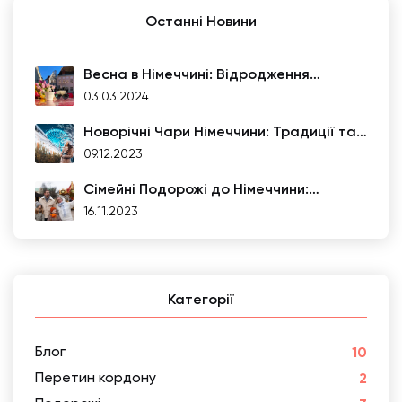
Останні Новини
Весна в Німеччині: Відродження
Кольорів та Традицій
03.03.2024
Новорічні Чари Німеччини: Традиції та
Веселощі
09.12.2023
Сімейні Подорожі до Німеччини:
Відкриваємо Казковий Світ Радощів та
16.11.2023
Навчання для Дітей
Категорії
Блог
10
Перетин кордону
2