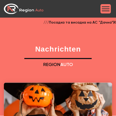
///Посадка та висадка на АС "Дачна"(Київ
Nachrichten
REGION
AUTO